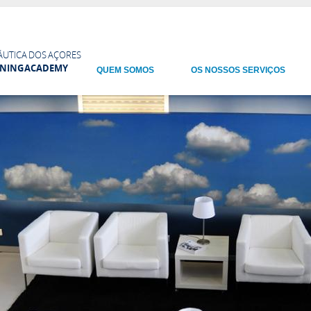
Passar
para o
conteúdo
UTICA DOS AÇORES
principal
INING ACADEMY
QUEM SOMOS
OS NOSSOS SERVIÇOS